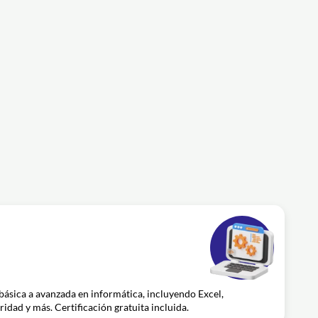
básica a avanzada en informática, incluyendo Excel,
idad y más. Certificación gratuita incluida.