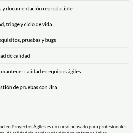
gs y documentación reproducible
, triage y ciclo de vida
equisitos, pruebas y bugs
idad de calidad
 mantener calidad en equipos ágiles
estión de pruebas con Jira
idad en Proyectos Ágiles es un curso pensado para profesionales
rol de calidad sin perder velocidad en entornos ágiles.