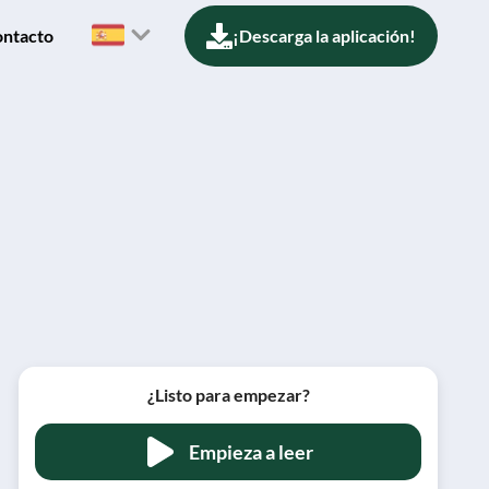
ntacto
¡Descarga la aplicación!
¿Listo para empezar?
Empieza a leer