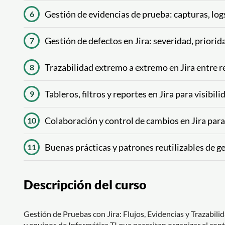
Gestión de evidencias de prueba: capturas, lo
6
Gestión de defectos en Jira: severidad, prioridad
7
Trazabilidad extremo a extremo en Jira entre r
8
Tableros, filtros y reportes en Jira para visibil
9
Colaboración y control de cambios en Jira para
10
Buenas prácticas y patrones reutilizables de g
11
Descripción del curso
Gestión de Pruebas con Jira: Flujos, Evidencias y Trazabil
y equipos de Informática TI que necesitan organizar el cont