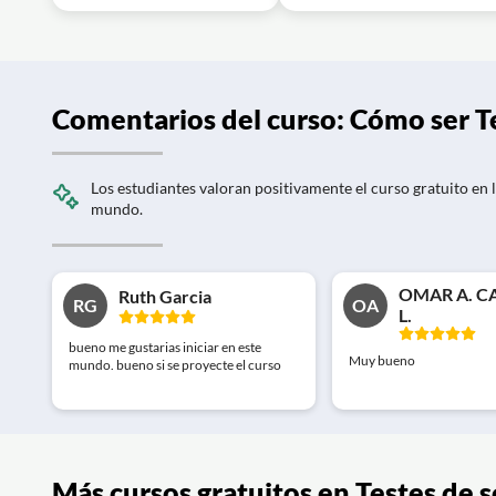
Comentarios del curso: Cómo ser T
Los estudiantes valoran positivamente el curso gratuito en l
mundo.
OMAR A. C
Ruth Garcia
RG
OA
L.
bueno me gustarias iniciar en este
Muy bueno
mundo. bueno si se proyecte el curso
Más cursos gratuitos en Testes de 