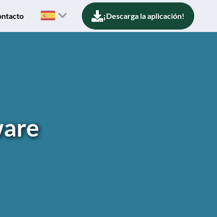
ntacto
¡Descarga la aplicación!
ware