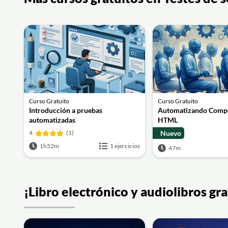
Curso Gratuito
Curso Gratuito
Introducción a pruebas
Automatizando Comp
automatizadas
HTML
4
(1)
Nuevo
1h52m
1 ejercicios
47m
¡Libro electrónico y audiolibros g