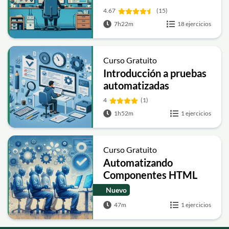
4.67
(15)
7h22m
18 ejercicios
Curso Gratuito
Introducción a pruebas
automatizadas
4
(1)
1h52m
1 ejercicios
Curso Gratuito
Automatizando
Componentes HTML
Nuevo
47m
1 ejercicios