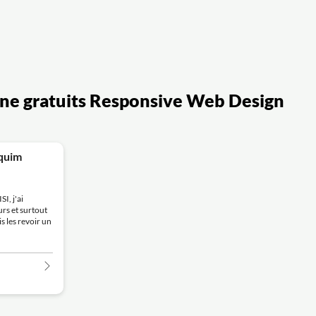
igne gratuits Responsive Web Design
quim
, j'ai
rs et surtout
s les revoir un