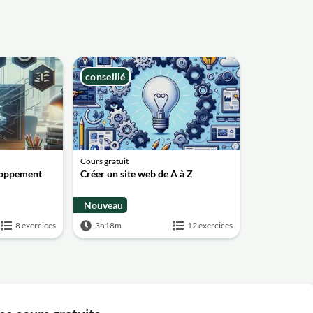
conseillé
Cours gratuit
loppement
Créer un site web de A à Z
Nouveau
8 exercices
3h18m
12 exercices