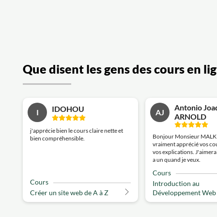
Que disent les gens des cours en l
Antonio Joa
IDOHOU
I
AJ
ARNOLD
j'apprécie bien le cours claire nette et
Bonjour Monsieur MALKISI
bien compréhensible.
vraiment apprécié vos cou
vos explications. J'aimerai
a un quand je veux.
Cours
Cours
Introduction au
Créer un site web de A à Z
Développement Web