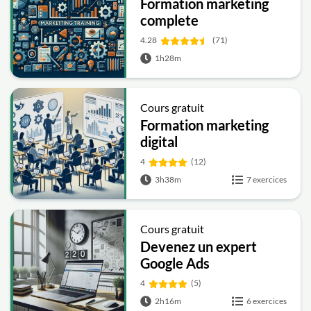
Formation marketing
complete
4.28
(71)
1h28m
Cours gratuit
Formation marketing
digital
4
(12)
3h38m
7 exercices
Cours gratuit
Devenez un expert
Google Ads
4
(5)
2h16m
6 exercices