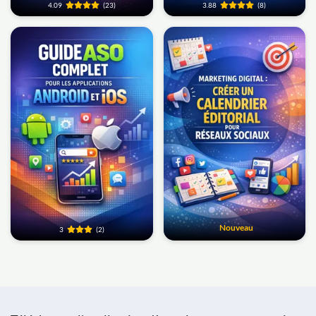
4.09
(23)
3.88
(8)
Nouveau
3
(2)