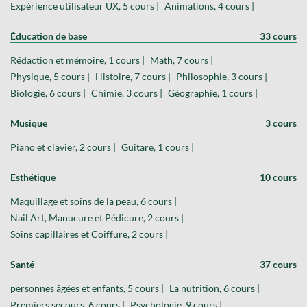
Expérience utilisateur UX, 5 cours |
Animations, 4 cours |
Éducation de base
33 cours
Rédaction et mémoire, 1 cours |
Math, 7 cours |
Physique, 5 cours |
Histoire, 7 cours |
Philosophie, 3 cours |
Biologie, 6 cours |
Chimie, 3 cours |
Géographie, 1 cours |
Musique
3 cours
Piano et clavier, 2 cours |
Guitare, 1 cours |
Esthétique
10 cours
Maquillage et soins de la peau, 6 cours |
Nail Art, Manucure et Pédicure, 2 cours |
Soins capillaires et Coiffure, 2 cours |
Santé
37 cours
personnes âgées et enfants, 5 cours |
La nutrition, 6 cours |
Premiers secours, 6 cours |
Psychologie, 9 cours |