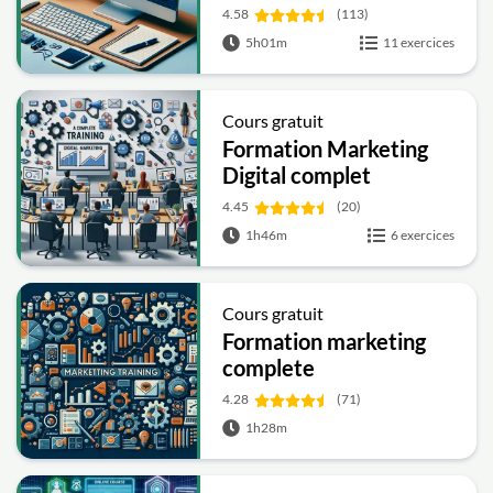
4.58
(113)
5h01m
11 exercices
Cours gratuit
Formation Marketing
Digital complet
4.45
(20)
1h46m
6 exercices
Cours gratuit
Formation marketing
complete
4.28
(71)
1h28m