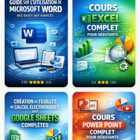
3.94
(17)
3.2
(10)