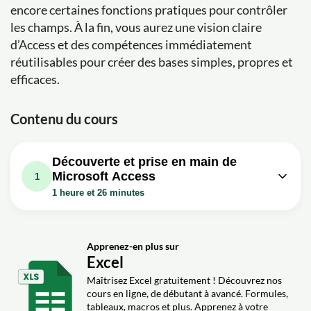
encore certaines fonctions pratiques pour contrôler
les champs. À la fin, vous aurez une vision claire
d’Access et des compétences immédiatement
réutilisables pour créer des bases simples, propres et
efficaces.
Contenu du cours
Découverte et prise en main de
Microsoft Access
1
1 heure et 26 minutes
Leçon vidéo : Cours Formation
Initiation à Microsoft Access :
1h26m
Découvrez https://www.sollo.co
Apprenez-en plus sur
Excel
100% en Access
Maîtrisez Excel gratuitement ! Découvrez nos
Exercice: _Quels sont les cinq éléments qui composent
cours en ligne, de débutant à avancé. Formules,
une base de données Access?
tableaux, macros et plus. Apprenez à votre