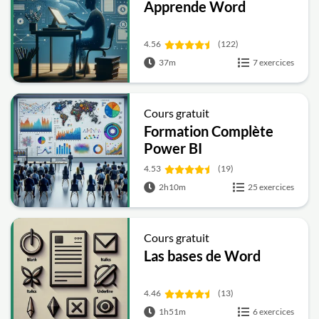
Apprende Word
4.56
(122)
37m
7 exercices
Cours gratuit
Formation Complète
Power BI
4.53
(19)
2h10m
25 exercices
Cours gratuit
Las bases de Word
4.46
(13)
1h51m
6 exercices