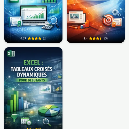
4.17
(6)
3.4
(5)
Nouveau