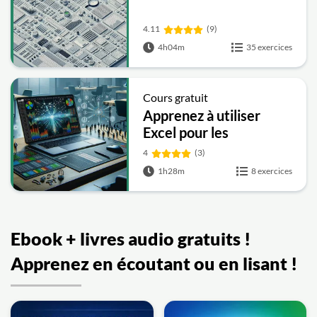
4.11
(9)
4h04m
35 exercices
Cours gratuit
Apprenez à utiliser
Excel pour les
ressources humaines
4
(3)
1h28m
8 exercices
Ebook + livres audio gratuits !
Apprenez en écoutant ou en lisant !