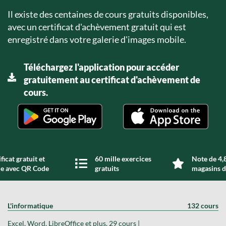
Il existe des centaines de cours gratuits disponibles,
avec un certificat d'achèvement gratuit qui est
enregistré dans votre galerie d'images mobile.
Téléchargez l'application pour accéder
gratuitement au certificat d'achèvement de
cours.
ficat gratuit et
60 mille exercices
Note de 4,8
de avec QR Code
gratuits
magasins d
L'informatique
132 cours
Excel, Word, LibreOffice et plus, 29 cours |