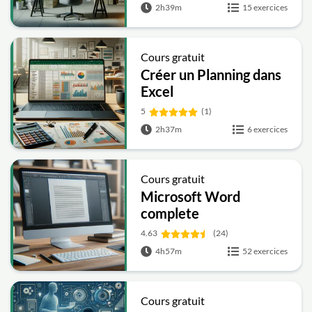
2h39m
15 exercices
Cours gratuit
Créer un Planning dans
Excel
5
(1)
2h37m
6 exercices
Cours gratuit
Microsoft Word
complete
4.63
(24)
4h57m
52 exercices
Cours gratuit