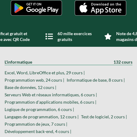
ficat gratuit et
60 mille exercices
Note de 4,8
de avec QR Code
gratuits
magasins d
L'informatique
132 cours
Excel, Word, LibreOffice et plus, 29 cours |
Programmation web, 24 cours |
Informatique de base, 8 cours |
Base de données, 12 cours |
Serveurs Web et réseaux informatiques, 6 cours |
Programmation d'applications mobiles, 6 cours |
Logique de programmation, 6 cours |
Langages de programmation, 12 cours |
Test de logiciel, 2 cours |
Programmation de jeux, 7 cours |
Développement back-end, 4 cours |