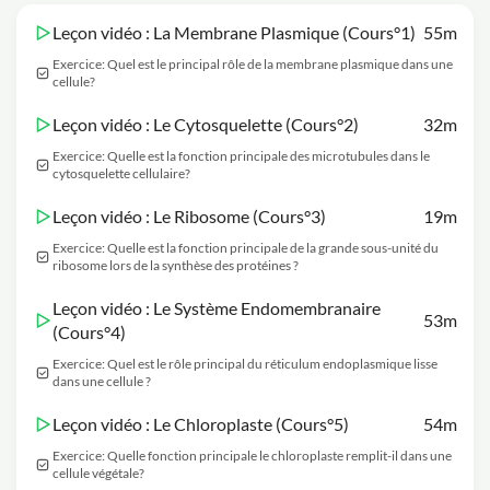
Leçon vidéo : La Membrane Plasmique (Cours°1)
55m
Exercice: Quel est le principal rôle de la membrane plasmique dans une
cellule?
Leçon vidéo : Le Cytosquelette (Cours°2)
32m
Exercice: Quelle est la fonction principale des microtubules dans le
cytosquelette cellulaire?
Leçon vidéo : Le Ribosome (Cours°3)
19m
Exercice: Quelle est la fonction principale de la grande sous-unité du
ribosome lors de la synthèse des protéines ?
Leçon vidéo : Le Système Endomembranaire
53m
(Cours°4)
Exercice: Quel est le rôle principal du réticulum endoplasmique lisse
dans une cellule ?
Leçon vidéo : Le Chloroplaste (Cours°5)
54m
Exercice: Quelle fonction principale le chloroplaste remplit-il dans une
cellule végétale?