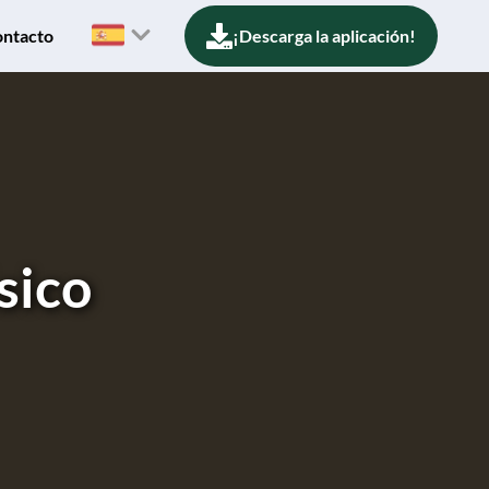
ntacto
¡Descarga la aplicación!
sico