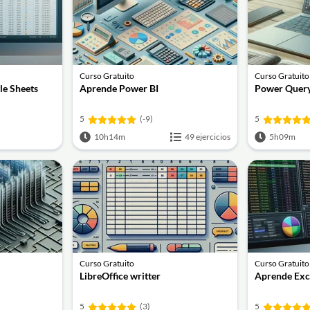
Curso Gratuito
Curso Gratuito
le Sheets
Aprende Power BI
Power Query
5
(-9)
5
10h14m
49 ejercicios
5h09m
Curso Gratuito
Curso Gratuito
LibreOffice writter
Aprende Exc
5
(3)
5