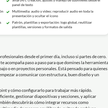
SmartArt: creación, ajustes y manejo de subniveles desde el
panel de texto
ión
Multimedia: audio y video; reproducir audio en toda la
presentación y ocultar el icono
s
Patrón, plantillas y exportación: logo global, reutilizar
plantillas, versiones y formatos de salida
rofesionales desde el primer día, incluso si partes de cero.
o te acompaña paso a paso para que domines la herramient
rabajo o en proyectos personales. Está pensado para quienes
 empezar a comunicar con estructura, buen diseño y un
oint y cómo configurarlo para trabajar más rápido.
ciente, gestionar diapositivas y secciones, y aplicar
 También descubrirás cómo integrar recursos como