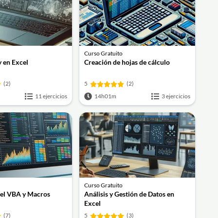
Curso Gratuito
 en Excel
Creación de hojas de cálculo
(2)
5
(2)
11 ejercicios
14h01m
3 ejercicios
Curso Gratuito
el VBA y Macros
Análisis y Gestión de Datos en
Excel
(7)
5
(3)