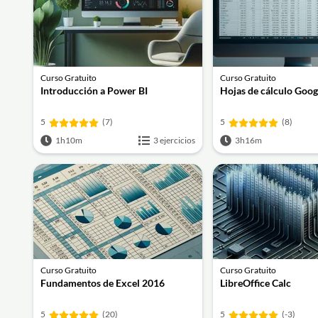
Curso Gratuito
Curso Gratuito
Introducción a Power BI
Hojas de cálculo Goog
5
(7)
5
(8)
1h10m
3 ejercicios
3h16m
Curso Gratuito
Curso Gratuito
Fundamentos de Excel 2016
LibreOffice Calc
5
(20)
5
(-3)