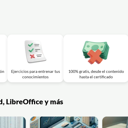
 asesor de presentaciones en PowerPoint
07m
é requisito de versión tiene?
ión
Ejercicios para entrenar tus
100% gratis, desde el contenido
conocimientos
hasta el certificado
d, LibreOffice y más