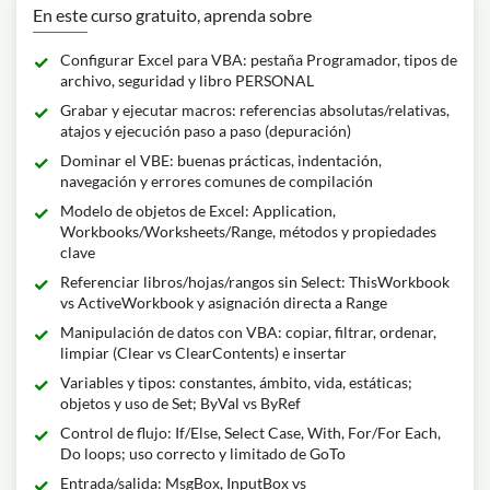
En este curso gratuito, aprenda sobre
Configurar Excel para VBA: pestaña Programador, tipos de
archivo, seguridad y libro PERSONAL
Grabar y ejecutar macros: referencias absolutas/relativas,
atajos y ejecución paso a paso (depuración)
Dominar el VBE: buenas prácticas, indentación,
navegación y errores comunes de compilación
Modelo de objetos de Excel: Application,
Workbooks/Worksheets/Range, métodos y propiedades
clave
Referenciar libros/hojas/rangos sin Select: ThisWorkbook
vs ActiveWorkbook y asignación directa a Range
Manipulación de datos con VBA: copiar, filtrar, ordenar,
limpiar (Clear vs ClearContents) e insertar
Variables y tipos: constantes, ámbito, vida, estáticas;
objetos y uso de Set; ByVal vs ByRef
Control de flujo: If/Else, Select Case, With, For/For Each,
Do loops; uso correcto y limitado de GoTo
Entrada/salida: MsgBox, InputBox vs