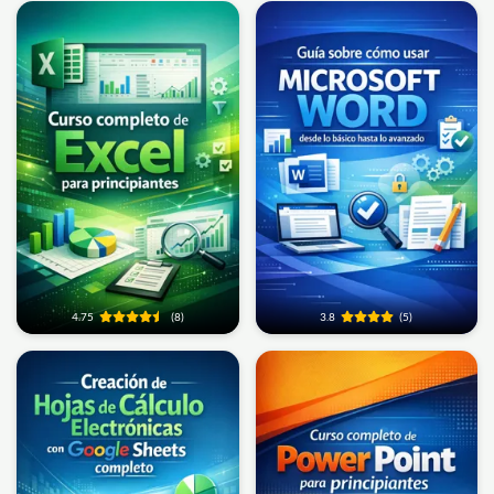
4.75
(8)
3.8
(5)