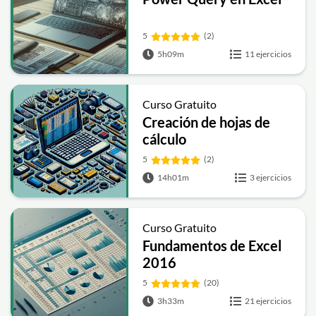
5
(2)
5h09m
11 ejercicios
Curso Gratuito
Creación de hojas de
cálculo
5
(2)
14h01m
3 ejercicios
Curso Gratuito
Fundamentos de Excel
2016
5
(20)
3h33m
21 ejercicios