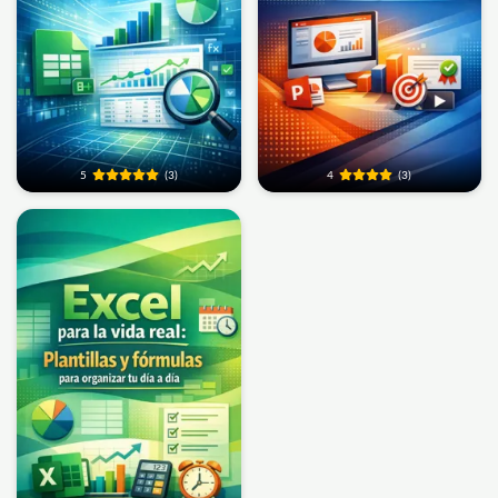
5
(3)
4
(3)