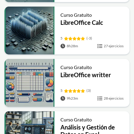
Curso Gratuito
LibreOffice Calc
5
(-3)
8h28m
27 ejercicios
Curso Gratuito
LibreOffice writter
5
(3)
9h23m
28 ejercicios
Curso Gratuito
Análisis y Gestión de