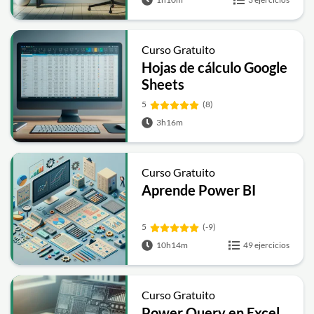
Curso Gratuito
Hojas de cálculo Google
Sheets
5
(8)
3h16m
Curso Gratuito
Aprende Power BI
5
(-9)
10h14m
49 ejercicios
Curso Gratuito
Power Query en Excel