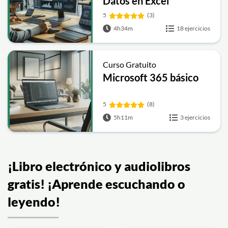
Datos en Excel
5
(3)
4h34m
18 ejercicios
Curso Gratuito
Microsoft 365 básico
5
(8)
5h11m
3 ejercicios
¡Libro electrónico y audiolibros
gratis! ¡Aprende escuchando o
leyendo!