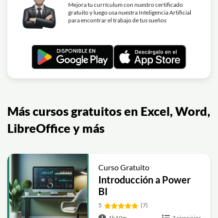
Lección en vídeo: POR QUÉ SEGUIR
Mejora tu currículum con nuestro certificado
06m
gratuito y luego usa nuestra Inteligencia Artificial
APOSTANDO POR VBA EN EXCEL
para encontrar el trabajo de tus sueños
Ejercicio: En Excel, ¿por qué seguir apostando por VBA
para crear macros hoy?
Lección en vídeo: ? Agenda telefónica
PARTE 11 - FINAL - Curso Excel VBA y
23m
Macros - Cap. 88
Más cursos gratuitos en Excel, Word,
LibreOffice y más
Curso Gratuito
Introducción a Power
BI
5
(7)
1h10m
3 ejercicios