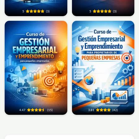
5
(3)
5
(3)
4.47
(15)
3.81
(42)