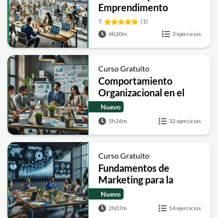
Emprendimento
5
(1)
4h20m
3 ejercicios
Curso Gratuito
Comportamiento
Organizacional en el
ambiente de trabajo
Nuevo
5h26m
32 ejercicios
Curso Gratuito
Fundamentos de
Marketing para la
Gerencia
Nuevo
2h07m
14 ejercicios