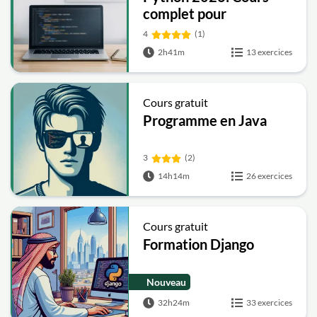
complet pour
débutants - de 0 à la
4
(1)
maîtrise
2h41m
13 exercices
Cours gratuit
Programme en Java
3
(2)
14h14m
26 exercices
Cours gratuit
Formation Django
Nouveau
32h24m
33 exercices