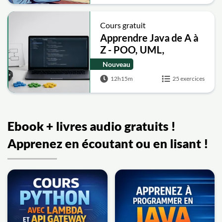
Cours gratuit
Apprendre Java de A à
Z - POO, UML,
exceptions, collections
Nouveau
12h15m
25 exercices
Ebook + livres audio gratuits !
Apprenez en écoutant ou en lisant !