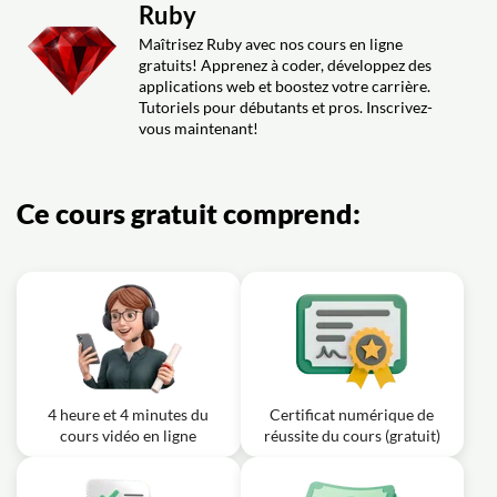
Exercice: _Quel est l'intérêt d'utiliser des modules en
d'héritage dans la création d'applications complexes en
Ruby
Ruby ?
Ruby ?
Maîtrisez Ruby avec nos cours en ligne
Leçon vidéo : Apprendre Ruby (14/15)
16m
gratuits! Apprenez à coder, développez des
: Les modules : Mixins
applications web et boostez votre carrière.
Tutoriels pour débutants et pros. Inscrivez-
Exercice: _Comment peut-on utiliser les modules pour
vous maintenant!
créer des sortes de mixi dans Ruby ?
Leçon vidéo : Apprendre Ruby (15/15)
12m
: Les exceptions
Ce cours gratuit comprend:
Exercice: _Qu'est-ce que les exceptions permettent de
faire en Ruby?
4 heure et 4 minutes du
Certificat numérique de
cours vidéo en ligne
réussite du cours (gratuit)