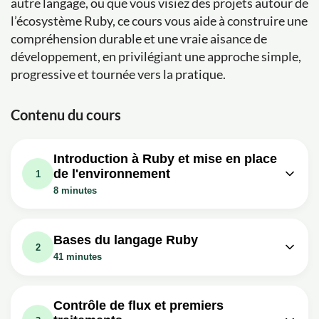
autre langage, ou que vous visiez des projets autour de
l’écosystème Ruby, ce cours vous aide à construire une
compréhension durable et une vraie aisance de
développement, en privilégiant une approche simple,
progressive et tournée vers la pratique.
Contenu du cours
Introduction à Ruby et mise en place
de l'environnement
1
8 minutes
Leçon vidéo : Apprendre Ruby (1/15) :
05m
Pourquoi apprendre ruby ?
Bases du langage Ruby
2
Exercice: _Qu'est-ce qui rend Ruby spécial ?
41 minutes
Leçon vidéo : Apprendre Ruby (2/15) :
Leçon vidéo : Apprendre Ruby (3/15) :
03m
13m
Installation
Les Variables
Contrôle de flux et premiers
Exercice: _Quel outil permet d'installer Ruby de manière