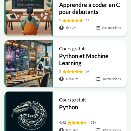
Apprendre à coder en C
pour dèbutants
5
(1)
1h49m
20 exercices
Cours gratuit
Python et Machine
Learning
5
(6)
12h46m
34 exercices
Cours gratuit
Python
4.42
(38)
18h34m
32 exercices