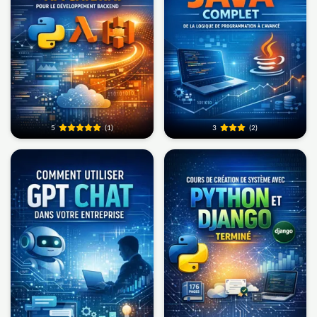
5
(1)
3
(2)