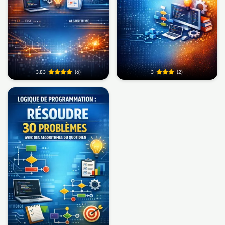
3.83
(6)
3
(2)