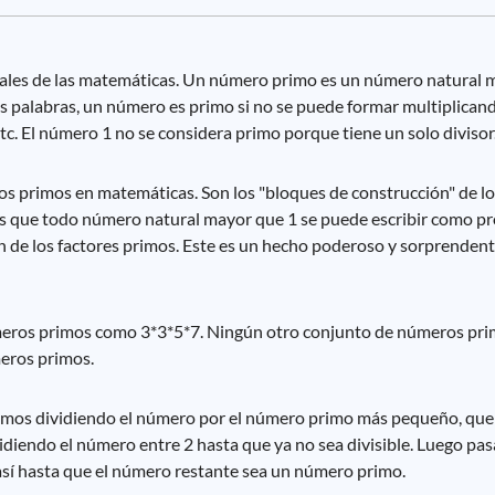
les de las matemáticas. Un número primo es un número natural m
tras palabras, un número es primo si no se puede formar multiplic
tc. El número 1 no se considera primo porque tiene un solo divisor
os primos en matemáticas. Son los "bloques de construcción" de l
s que todo número natural mayor que 1 se puede escribir como 
en de los factores primos. Este es un hecho poderoso y sorprenden
eros primos como 3*3*5*7. Ningún otro conjunto de números prim
meros primos.
mos dividiendo el número por el número primo más pequeño, que e
vidiendo el número entre 2 hasta que ya no sea divisible. Luego pa
así hasta que el número restante sea un número primo.