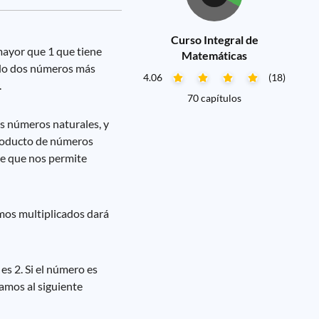
Curso Integral de
ayor que 1 que tiene
Matemáticas
ando dos números más
4.06
(18)
.
70 capítulos
os números naturales, y
producto de números
te que nos permite
os multiplicados dará
s 2. Si el número es
samos al siguiente