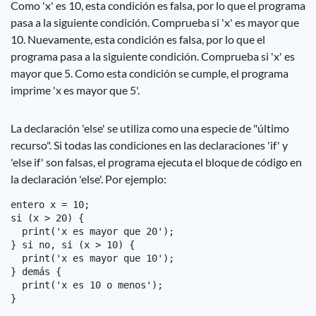
Como 'x' es 10, esta condición es falsa, por lo que el programa
pasa a la siguiente condición. Comprueba si 'x' es mayor que
10. Nuevamente, esta condición es falsa, por lo que el
programa pasa a la siguiente condición. Comprueba si 'x' es
mayor que 5. Como esta condición se cumple, el programa
imprime 'x es mayor que 5'.
La declaración 'else' se utiliza como una especie de "último
recurso". Si todas las condiciones en las declaraciones 'if' y
'else if' son falsas, el programa ejecuta el bloque de código en
la declaración 'else'. Por ejemplo:
entero x = 10;

si (x > 20) {

  print('x es mayor que 20');

} si no, si (x > 10) {

  print('x es mayor que 10');

} demás {

  print('x es 10 o menos');
