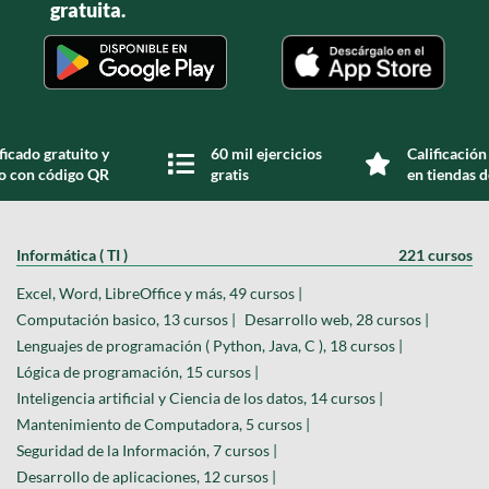
gratuita.
ficado gratuito y
60 mil ejercicios
Calificación
do con código QR
gratis
en tiendas d
Informática ( TI )
221 cursos
Excel, Word, LibreOffice y más, 49 cursos |
Computación basico, 13 cursos |
Desarrollo web, 28 cursos |
Lenguajes de programación ( Python, Java, C ), 18 cursos |
Lógica de programación, 15 cursos |
Inteligencia artificial y Ciencia de los datos, 14 cursos |
Mantenimiento de Computadora, 5 cursos |
Seguridad de la Información, 7 cursos |
Desarrollo de aplicaciones, 12 cursos |