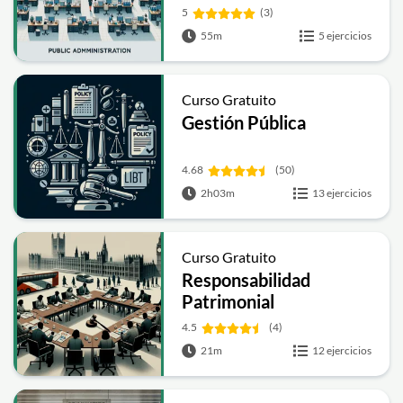
5
(3)
55m
5 ejercicios
Curso Gratuito
Gestión Pública
4.68
(50)
2h03m
13 ejercicios
Curso Gratuito
Responsabilidad
Patrimonial
Administraciones
4.5
(4)
Públicas
21m
12 ejercicios