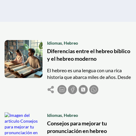
Idiomas
,
Hebreo
Diferencias entre el hebreo bíblico
y el hebreo moderno
El hebreo es una lengua con una rica
historia que abarca miles de años. Desde
sus raíces bíblicas hasta su
resurgimiento como lengua viva en la
era moderna, el hebreo ha evolucionado
significativamente. A continuación,
exploramos las principales diferencias
Idiomas
,
Hebreo
entre el hebreo bíblico y el hebreo
Consejos para mejorar tu
moderno.
pronunciación en hebreo