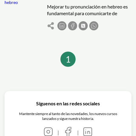
Mejorar tu pronunciación en hebreo es
fundamental para comunicarte de
manera efectiva y sonar más como un
hablante nativo. Aquí tienes algunas
estrategias y técnicas que te ayudarán a
perfeccionar tu pronunciación en
hebreo:
1
Síguenos en las redes sociales
Mantente siempre al tanto de las novedades, los nuevos cursos
lanzados y sigue nuestra historia.
|
|