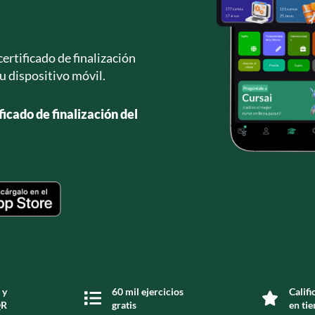
ertificado de finalización
u dispositivo móvil.
icado de finalización del
 y
60 mil ejercicios
Califi
QR
gratis
en tie