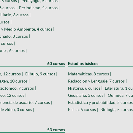
 5 cursos |
Pedagogía, 5 cursos |
3 cursos |
Periodismo, 4 cursos |
iario, 3 cursos |
ursos |
 y Medio Ambiente, 4 cursos |
onado, 3 cursos |
 cursos |
nes, 6 cursos |
60 cursos
Estudios básicos
, 12 cursos |
Dibujo, 9 cursos |
Matemáticas, 8 cursos |
agen, 10 cursos |
Redacción y Lenguaje, 7 cursos |
ectonico, 7 cursos |
Historia, 6 cursos |
Literatura, 1 cu
eo, 12 cursos |
Geografía, 3 cursos |
Química, 7 cu
riencia de usuario, 7 cursos |
Estadística y probabilidad, 5 cursos
e vídeo, 3 cursos |
Física, 6 cursos |
Biología, 5 cursos
53 cursos