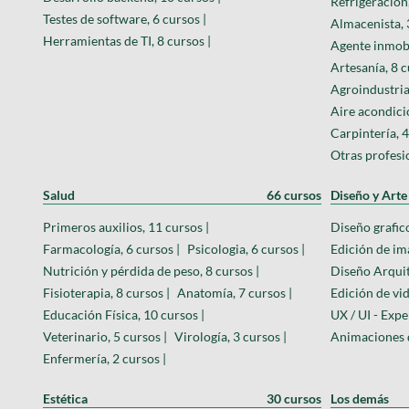
Refrigeración,
Testes de software, 6 cursos |
Almacenista, 
Herramientas de TI, 8 cursos |
Agente inmobil
Artesanía, 8 c
Agroindustria
Aire acondici
Carpintería, 4
Otras profesio
Salud
66 cursos
Diseño y Arte
Primeros auxilios, 11 cursos |
Diseño grafico
Farmacología, 6 cursos |
Psicologia, 6 cursos |
Edición de im
Nutrición y pérdida de peso, 8 cursos |
Diseño Arquit
Fisioterapia, 8 cursos |
Anatomía, 7 cursos |
Edición de vid
Educación Física, 10 cursos |
UX / UI - Expe
Veterinario, 5 cursos |
Virología, 3 cursos |
Animaciones d
Enfermería, 2 cursos |
Estética
30 cursos
Los demás