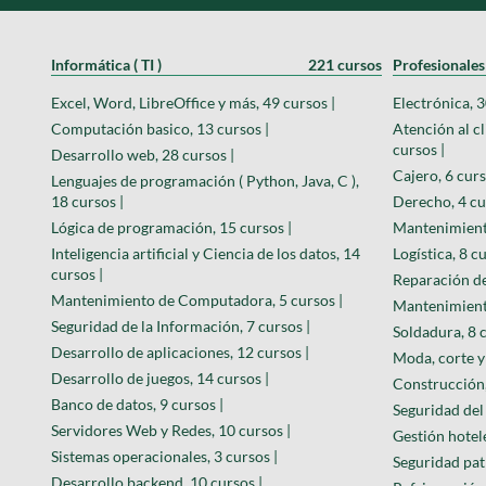
Informática ( TI )
221 cursos
Profesionales
Excel, Word, LibreOffice y más, 49 cursos |
Electrónica, 3
Computación basico, 13 cursos |
Atención al cl
cursos |
Desarrollo web, 28 cursos |
Cajero, 6 curs
Lenguajes de programación ( Python, Java, C ),
18 cursos |
Derecho, 4 cu
Lógica de programación, 15 cursos |
Mantenimiento
Inteligencia artificial y Ciencia de los datos, 14
Logística, 8 cu
cursos |
Reparación de
Mantenimiento de Computadora, 5 cursos |
Mantenimiento
Seguridad de la Información, 7 cursos |
Soldadura, 8 c
Desarrollo de aplicaciones, 12 cursos |
Moda, corte y 
Desarrollo de juegos, 14 cursos |
Construcción,
Banco de datos, 9 cursos |
Seguridad del 
Servidores Web y Redes, 10 cursos |
Gestión hotele
Sistemas operacionales, 3 cursos |
Seguridad pat
Desarrollo backend, 10 cursos |