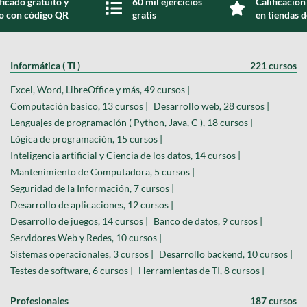
ficado gratuito y
60 mil ejercicios
Calificación
do con código QR
gratis
en tiendas d
Informática ( TI )
221 cursos
Excel, Word, LibreOffice y más, 49 cursos |
Computación basico, 13 cursos |
Desarrollo web, 28 cursos |
Lenguajes de programación ( Python, Java, C ), 18 cursos |
Lógica de programación, 15 cursos |
Inteligencia artificial y Ciencia de los datos, 14 cursos |
Mantenimiento de Computadora, 5 cursos |
Seguridad de la Información, 7 cursos |
Desarrollo de aplicaciones, 12 cursos |
Desarrollo de juegos, 14 cursos |
Banco de datos, 9 cursos |
Servidores Web y Redes, 10 cursos |
Sistemas operacionales, 3 cursos |
Desarrollo backend, 10 cursos |
Testes de software, 6 cursos |
Herramientas de TI, 8 cursos |
Profesionales
187 cursos