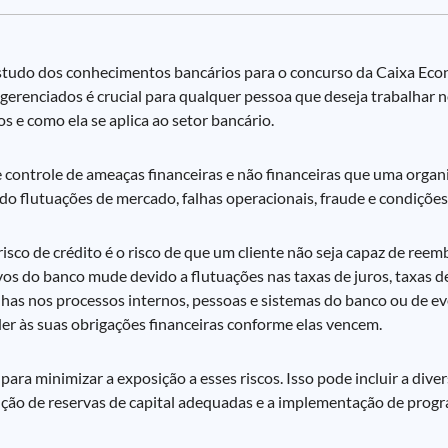
estudo dos conhecimentos bancários para o concurso da Caixa Eco
gerenciados é crucial para qualquer pessoa que deseja trabalhar n
s e como ela se aplica ao setor bancário.
 e controle de ameaças financeiras e não financeiras que uma organ
ndo flutuações de mercado, falhas operacionais, fraude e condiçõe
risco de crédito é o risco de que um cliente não seja capaz de re
sivos do banco mude devido a flutuações nas taxas de juros, taxas 
alhas nos processos internos, pessoas e sistemas do banco ou de ev
nder às suas obrigações financeiras conforme elas vencem.
ra minimizar a exposição a esses riscos. Isso pode incluir a divers
nção de reservas de capital adequadas e a implementação de prog