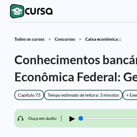
Todos os cursos
>
Concursos
>
Caixa econômica ::
Conhecimentos bancári
Econômica Federal: Ge
Capítulo 73
Tempo estimado de leitura: 3 minutos
+ Exe
▶
Ouça em áudio