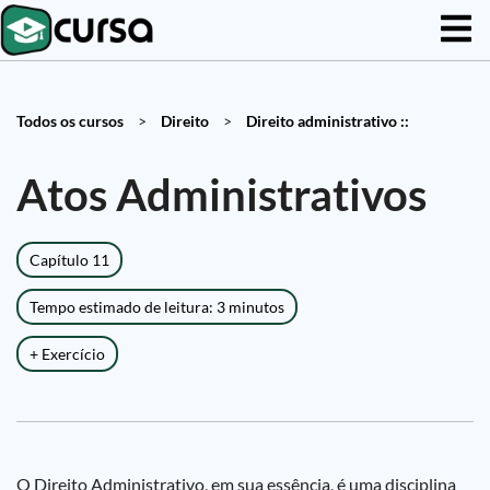
Todos os cursos
>
Direito
>
Direito administrativo ::
Atos Administrativos
Capítulo 11
Tempo estimado de leitura: 3 minutos
+ Exercício
O Direito Administrativo, em sua essência, é uma disciplina