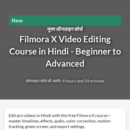
New
मुफ्त ऑनलाइन कोर्स
Filmora X Video Editing
Course in Hindi - Beginner to
Advanced
ऑनलाइन कोर्स की अवधि: 4 hours and 54 minutes
Edit pro videos in Hindi with this free Filmora X course—
master timelines, effects, audio, color correction, motion
tracking, green screen, and export settings.