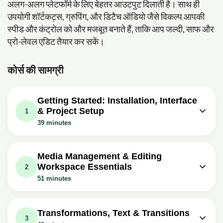
अलग-अलग प्लेटफॉर्म के लिए बेहतर आउटपुट दिलाती है। साथ ही
उपयोगी शॉर्टकट्स, ग्रुपिंग, और डिटैच ऑडियो जैसे विकल्प आपकी
स्पीड और कंट्रोल को और मजबूत बनाते हैं, ताकि आप जल्दी, साफ और
प्रो-लेवल एडिट तैयार कर सकें।
कोर्स की सामग्री
Getting Started: Installation, Interface
& Project Setup
1
39 minutes
वीडियो क्लास: FILMORA X Installation
16m
अभ्यास: Filmora X का फ्री (डेमो) वर्जन इस्तेमाल करने पर एक्सपोर्ट किए
Media Management & Editing
गए वीडियो में क्या समस्या आती है?
Workspace Essentials
2
वीडियो क्लास: Filmora X Interface
17m
51 minutes
अभ्यास: Filmora X के इंटरफेस में वीडियो एडिटिंग का सबसे महत्वपूर्ण
वीडियो क्लास: Filmora X Media Panel
20m
एरिया कौन-सा बताया गया है?
अभ्यास: Filmora X में Media Panel का मुख्य काम क्या है?
Transformations, Text & Transitions
वीडियो क्लास: FIlmroa X Project Settings
3