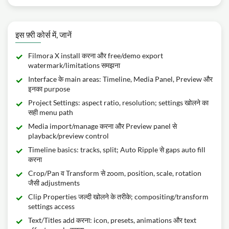
इस फ़्री कोर्स में, जानें
Filmora X install करना और free/demo export
watermark/limitations समझना
Interface के main areas: Timeline, Media Panel, Preview और
इनका purpose
Project Settings: aspect ratio, resolution; settings खोलने का
सही menu path
Media import/manage करना और Preview panel से
playback/preview control
Timeline basics: tracks, split; Auto Ripple से gaps auto fill
करना
Crop/Pan व Transform से zoom, position, scale, rotation
जैसी adjustments
Clip Properties जल्दी खोलने के तरीके; compositing/transform
settings access
Text/Titles add करना: icon, presets, animations और text