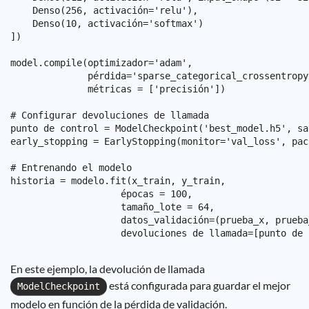
    Denso(256, activación='relu'),

    Denso(10, activación='softmax')

])

model.compile(optimizador='adam',

              pérdida='sparse_categorical_crossentropy'
              métricas = ['precisión'])

# Configurar devoluciones de llamada

punto de control = ModelCheckpoint('best_model.h5', sa
early_stopping = EarlyStopping(monitor='val_loss', pac
# Entrenando el modelo

historia = modelo.fit(x_train, y_train,

                    épocas = 100,

                    tamaño_lote = 64,

                    datos_validación=(prueba_x, prueba_
En este ejemplo, la devolución de llamada
está configurada para guardar el mejor
ModelCheckpoint
modelo en función de la pérdida de validación.