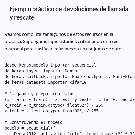
Ejemplo práctico de devoluciones de llamada
y rescate
Veamos cómo utilizar algunos de estos recursos en la
práctica. Supongamos que estamos entrenando una red
neuronal para clasificar imágenes en un conjunto de datos:
desde keras.models importar secuencial

de keras.layers importar Denso

de keras.callbacks importar ModelCheckpoint, EarlyStopp
de keras.datasets importar cifar10

# Cargando y preparando datos

(x_train, y_train), (x_test, y_test) = cifar10.load_dat
x_train = x_train.astype('float32') / 255

x_test = x_test.astype('float32') / 255

# Construyendo el modelo

modelo = Secuencial([

    Denso(512, activación='relu', input_shape=(32 * 32