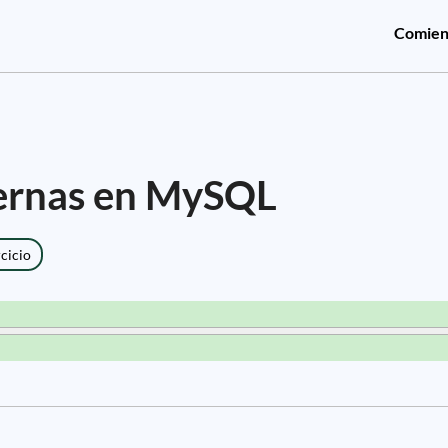
Comien
ternas en MySQL
rcicio