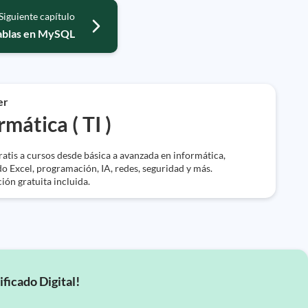
Siguiente capítulo
tablas en MySQL
er
rmática ( TI )
atis a cursos desde básica a avanzada en informática,
o Excel, programación, IA, redes, seguridad y más.
ción gratuita incluida.
ificado Digital!