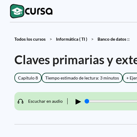
Todos los cursos
>
Informática ( TI )
>
Banco de datos ::
Claves primarias y ex
Capítulo 8
Tiempo estimado de lectura: 3 minutos
+ Eje
▶
Escuchar en audio