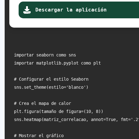
Descargar la aplicación
importar seaborn como sns

importar matplotlib.pyplot como plt

# Configurar el estilo Seaborn

sns.set_theme(estilo='blanco')

# Crea el mapa de calor

plt.figura(tamaño de figura=(10, 8))

sns.heatmap(matriz_correlacao, annot=True, fmt='.2
# Mostrar el gráfico
