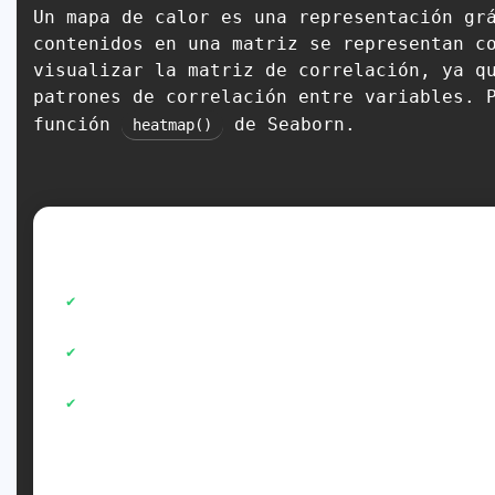
Un mapa de calor es una representación gr
contenidos en una matriz se representan c
visualizar la matriz de correlación, ya q
patrones de correlación entre variables. 
función
de Seaborn.
heatmap()
Continúa en nuestra aplicación.
Escuche el audio con la pantalla apagada.
Obtenga un certificado al finalizar.
¡Más de 5000 cursos para que explores!
O continúa leyendo más abajo...