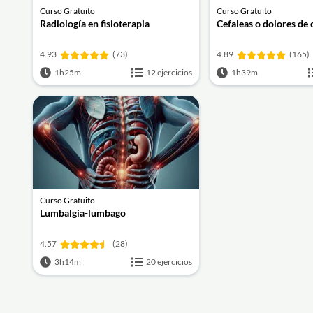
Curso Gratuito
Curso Gratuito
Radiología en fisioterapia
Cefaleas o dolores de
4.93
(73)
4.89
(165)
1h25m
12 ejercicios
1h39m
Curso Gratuito
Lumbalgia-lumbago
4.57
(28)
3h14m
20 ejercicios