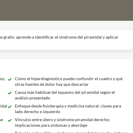
e gratis: aprende a identificar el síndrome del piramidal y aplicar
os,
Cómo el hiperdiagnóstico puede confundir el cuadro y qué
otras fuentes de dolor hay que descartar
Causa más habitual del espasmo del piramidal según el
análisis presentado
idal
Enfoque desde fisioterapia y medicina natural: claves para
lado derecho e izquierdo
me
Vínculos entre útero y síndrome piramidal derecho;
implicaciones para síntomas y abordaje