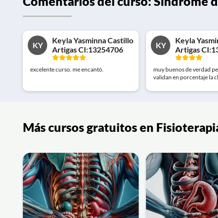
Comentarios del curso: Síndrome de
Keyla Yasminna Castillo
Keyla Yasmin
KY
KY
Artigas CI:13254706
Artigas CI:
excelente curso. me encantó.
muy buenos de verdad pe
validan en porcentaje la c
Más cursos gratuitos en Fisioterapi