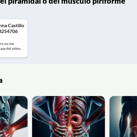
l piramidal o del músculo piriforme
na Castillo
13254706
ro no me
lase del vídeo.
a