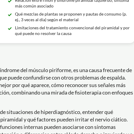
Relación entre riñón y síndrome piramidal izquierdo; síntoma
más común asociado
Qué mezclas de plantas se proponen y pautas de consumo (p.
ej., 3 veces al día) según el material
Limitaciones del tratamiento convencional del piramidal y por
qué puede no resolver la causa
índrome del músculo piriforme, es una causa frecuente de
o que puede confundirse con otros problemas de espalda.
 mejor por qué aparece, cómo reconocer sus señales más
ución, combinando una mirada de fisioterapia con enfoques
l de situaciones de hiperdiagnóstico, entender qué
ramidal y qué factores pueden irritar el nervio ciático.
sfunciones internas pueden asociarse con síntomas