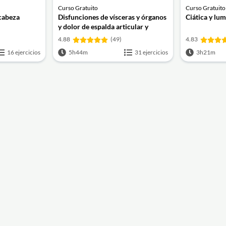
Curso Gratuito
Curso Gratuito
 cabeza
Disfunciones de vísceras y órganos
Ciática y lu
y dolor de espalda articular y
muscular
4.88
(49)
4.83
16 ejercicios
5h44m
31 ejercicios
3h21m