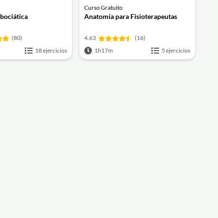
Curso Gratuito
mbociática
Anatomía para Fisioterapeutas
(80)
4.63
(16)
18 ejercicios
1h17m
5 ejercicios