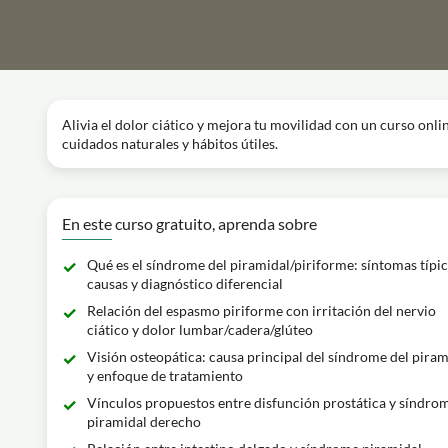
Alivia el dolor ciático y mejora tu movilidad con un curso onlin
cuidados naturales y hábitos útiles.
En este curso gratuito, aprenda sobre
Qué es el síndrome del piramidal/piriforme: síntomas típic
causas y diagnóstico diferencial
Relación del espasmo piriforme con irritación del nervio
ciático y dolor lumbar/cadera/glúteo
Visión osteopática: causa principal del síndrome del piram
y enfoque de tratamiento
Vínculos propuestos entre disfunción prostática y síndro
piramidal derecho