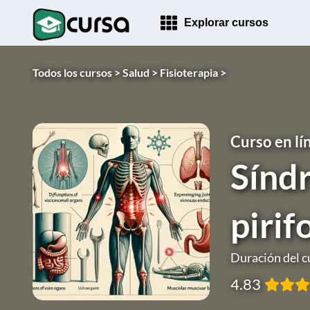
Explorar cursos
Todos los cursos >
Salud >
Fisioterapia >
Curso en lí
Sínd
piri
Duración del c
4.83