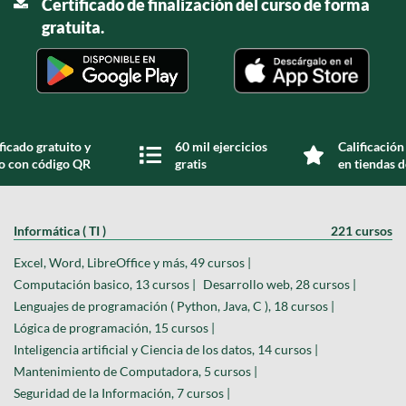
Certificado de finalización del curso de forma
gratuita.
ficado gratuito y
60 mil ejercicios
Calificación
do con código QR
gratis
en tiendas d
Informática ( TI )
221 cursos
Excel, Word, LibreOffice y más, 49 cursos |
Computación basico, 13 cursos |
Desarrollo web, 28 cursos |
Lenguajes de programación ( Python, Java, C ), 18 cursos |
Lógica de programación, 15 cursos |
Inteligencia artificial y Ciencia de los datos, 14 cursos |
Mantenimiento de Computadora, 5 cursos |
Seguridad de la Información, 7 cursos |