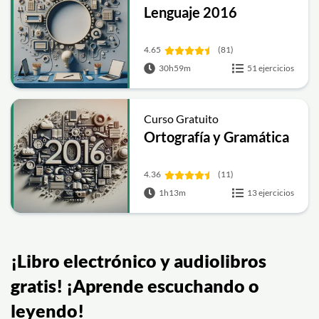
Lenguaje 2016
4.65
(81)
30h59m
51 ejercicios
Curso Gratuito
Ortografía y Gramática
4.36
(11)
1h13m
13 ejercicios
¡Libro electrónico y audiolibros
gratis! ¡Aprende escuchando o
leyendo!