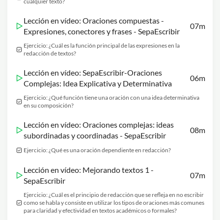
cualquier texto?
Lección en vídeo: Oraciones compuestas -
07m
Expresiones, conectores y frases - SepaEscribir
Ejercicio: ¿Cuál es la función principal de las expresiones en la
redacción de textos?
Lección en vídeo: SepaEscribir-Oraciones
06m
Complejas: Idea Explicativa y Determinativa
Ejercicio: ¿Qué función tiene una oración con una idea determinativa
en su composición?
Lección en vídeo: Oraciones complejas: ideas
08m
subordinadas y coordinadas - SepaEscribir
Ejercicio: ¿Qué es una oración dependiente en redacción?
Lección en vídeo: Mejorando textos 1 -
07m
SepaEscribir
Ejercicio: ¿Cuál es el principio de redacción que se refleja en no escribir
como se habla y consiste en utilizar los tipos de oraciones más comunes
para claridad y efectividad en textos académicos o formales?