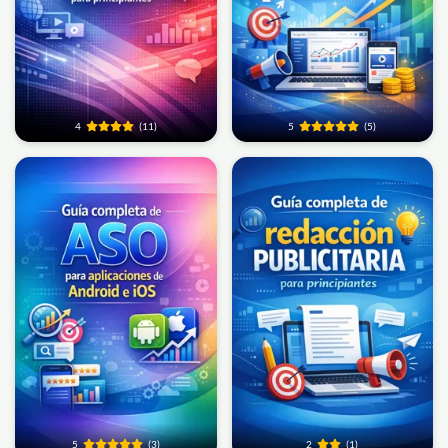
4
(11)
5
(5)
5
(3)
2
(1)