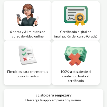
Lección en vídeo: 19 Plugin SEO para
redactores: Rank Math SEO - ? Curso
18m
de redacción SEO
Ejercicio: ¿Qué función no se menciona como una
característica directa para redactores SEO al utilizar los
plugins SEO para Wordpress mencionados en el texto?
6 horas y 31 minutos de
Certificado digital de
Lección en vídeo: 20. Plugin SEO para
curso de vídeo online
finalización del curso (Gratis)
redactores: Yoast SEO - Curso de
23m
Redacción SEO
Ejercicio: ¿Cuál es el propósito principal de utilizar el
complemento Yoast SEO en la redacción de contenidos?
Ejercicios para entrenar tus
100% gratis, desde el
conocimientos
contenido hasta el
certificado
¿Listo para empezar?
Descarga la app y empieza hoy mismo.