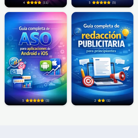
4
(11)
5
(5)
5
(3)
2
(1)