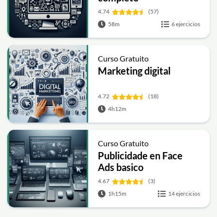
4.74
(57)
58m
6 ejercicios
Curso Gratuito
Marketing digital
4.72
(18)
4h12m
Curso Gratuito
Publicidade en Face
Ads basico
4.67
(3)
1h15m
14 ejercicios