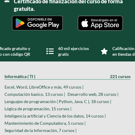
Certificado de finalización del curso de forma
gratuita.
ficado gratuito y
60 mil ejercicios
Calificación
do con código QR
gratis
en tiendas d
Informática ( TI )
221 cursos
Excel, Word, LibreOffice y más, 49 cursos |
Computación basico, 13 cursos |
Desarrollo web, 28 cursos |
Lenguajes de programación ( Python, Java, C ), 18 cursos |
Lógica de programación, 15 cursos |
Inteligencia artificial y Ciencia de los datos, 14 cursos |
Mantenimiento de Computadora, 5 cursos |
Seguridad de la Información, 7 cursos |