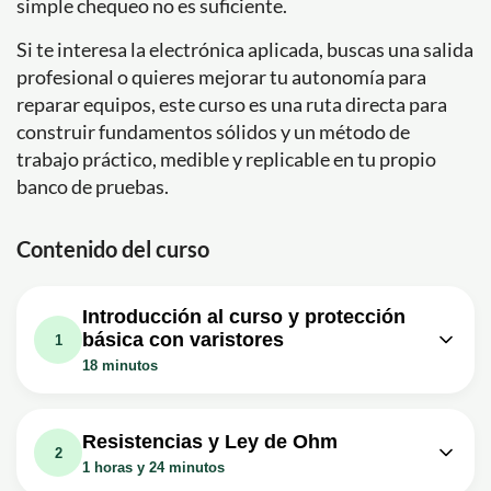
simple chequeo no es suficiente.
Si te interesa la electrónica aplicada, buscas una salida
profesional o quieres mejorar tu autonomía para
reparar equipos, este curso es una ruta directa para
construir fundamentos sólidos y un método de
trabajo práctico, medible y replicable en tu propio
banco de pruebas.
Contenido del curso
Introducción al curso y protección
básica con varistores
1
18 minutos
Lección en vídeo: PRESENTACIÓN
07m
Curso Práctico de Electrónica
Resistencias y Ley de Ohm
2
Ejercicio: ¿Qué es un varistor en una placa electrónica?
1 horas y 24 minutos