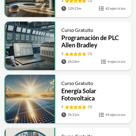
5
(1)
12h15m
42 ejercicios
Curso Gratuito
Programación de PLC
Allen Bradley
5
(1)
2h24m
4 ejercicios
Curso Gratuito
Energía Solar
Fotovoltaica
5
(5)
5h31m
49 ejercicios