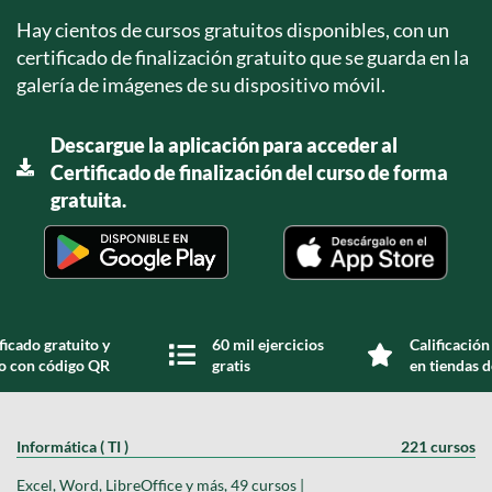
Hay cientos de cursos gratuitos disponibles, con un
certificado de finalización gratuito que se guarda en la
galería de imágenes de su dispositivo móvil.
Descargue la aplicación para acceder al
Certificado de finalización del curso de forma
gratuita.
ficado gratuito y
60 mil ejercicios
Calificación
do con código QR
gratis
en tiendas d
Informática ( TI )
221 cursos
Excel, Word, LibreOffice y más, 49 cursos |