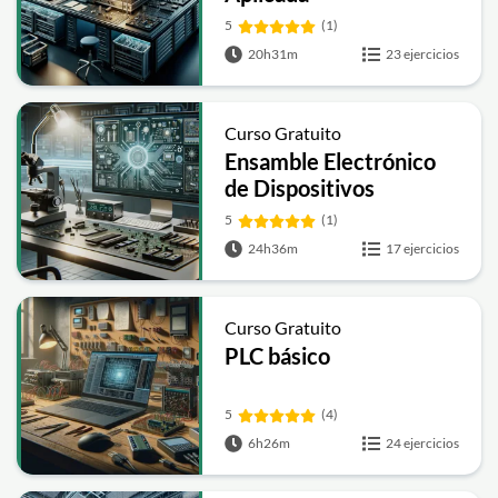
5
(1)
20h31m
23 ejercicios
Curso Gratuito
Ensamble Electrónico
de Dispositivos
Medicos
5
(1)
24h36m
17 ejercicios
Curso Gratuito
PLC básico
5
(4)
6h26m
24 ejercicios