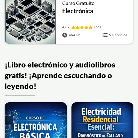
Curso Gratuito
Electrónica
4.87
(61)
4h47m
9 ejercicios
¡Libro electrónico y audiolibros
gratis! ¡Aprende escuchando o
leyendo!