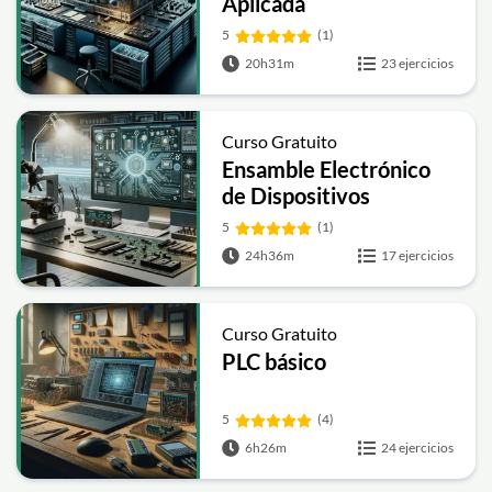
Aplicada
5
(1)
20h31m
23 ejercicios
Curso Gratuito
Ensamble Electrónico
de Dispositivos
Medicos
5
(1)
24h36m
17 ejercicios
Curso Gratuito
PLC básico
5
(4)
6h26m
24 ejercicios