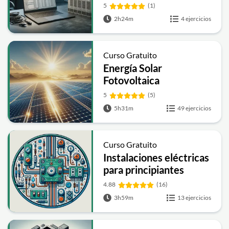
5
(1)
2h24m
4 ejercicios
Curso Gratuito
Energía Solar
Fotovoltaica
5
(5)
5h31m
49 ejercicios
Curso Gratuito
Instalaciones eléctricas
para principiantes
4.88
(16)
3h59m
13 ejercicios