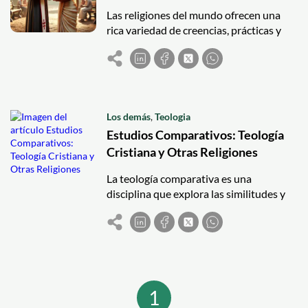
Las religiones del mundo ofrecen una
rica variedad de creencias, prácticas y
tradiciones que han moldeado la cultura
y la historia de la humanidad. A
continuación, exploraremos algunas de
las principales diferencias y similitudes
entre el cristianismo, el islam, el
Los demás
,
Teologia
hinduismo, el budismo y el judaísmo.
Estudios Comparativos: Teología
Cristiana y Otras Religiones
La teología comparativa es una
disciplina que explora las similitudes y
diferencias entre las creencias, prácticas
y enseñanzas de distintas religiones.
Este enfoque no solo enriquece nuestra
comprensión de la propia fe, sino que
también promueve el respeto y el
diálogo entre diferentes tradiciones
1
religiosas. A continuación, se presenta