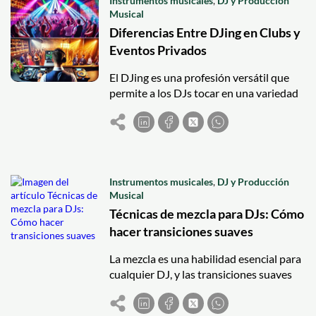
Instrumentos musicales
,
DJ y Producción
Musical
Diferencias Entre DJing en Clubs y
Eventos Privados
El DJing es una profesión versátil que
permite a los DJs tocar en una variedad
de entornos, cada uno con sus propias
características y desafíos. Dos de los
entornos más comunes para los DJs son
los clubs y los eventos privados. Aunque
ambos escenarios implican la mezcla de
Instrumentos musicales
,
DJ y Producción
música para una audiencia, existen
Musical
diferencias significativas que todo DJ
Técnicas de mezcla para DJs: Cómo
debe comprender para adaptarse y
hacer transiciones suaves
tener éxito en cada uno.
La mezcla es una habilidad esencial para
cualquier DJ, y las transiciones suaves
entre pistas pueden hacer la diferencia
entre un set mediocre y uno