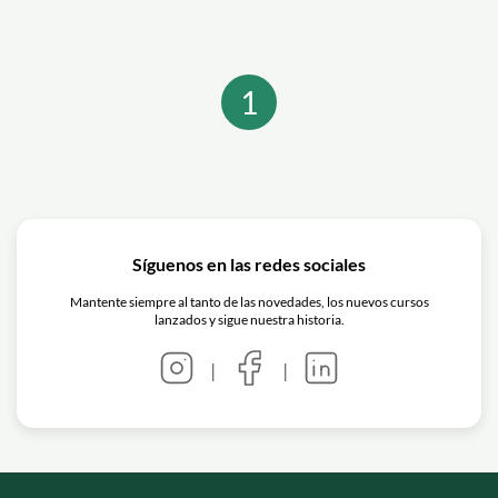
espectacular. Aquí te presentamos
algunas técnicas de mezcla que te
ayudarán a perfeccionar tus transiciones
y mantener a tu audiencia enganchada
1
en la pista de baile.
Síguenos en las redes sociales
Mantente siempre al tanto de las novedades, los nuevos cursos
lanzados y sigue nuestra historia.
|
|