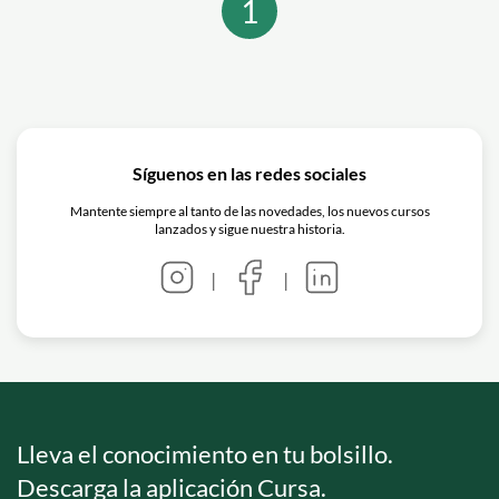
1
oportunidades. Este artículo explora
algunas de las áreas clave del derecho y
las oportunidades que brindan para los
profesionales del sector.
Síguenos en las redes sociales
Mantente siempre al tanto de las novedades, los nuevos cursos
lanzados y sigue nuestra historia.
|
|
Lleva el conocimiento en tu bolsillo.
Descarga la aplicación Cursa.