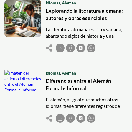
Idiomas
,
Aleman
Explorando la literatura alemana:
autores y obras esenciales
La literatura alemana es rica y variada,
abarcando siglos de historia y una
amplia gama de géneros y estilos. Desde
la Edad Media hasta la literatura
contemporánea, los autores alemanes
han dejado una huella indeleble en la
cultura literaria mundial. Aquí
Idiomas
,
Aleman
exploramos algunos de los autores y
Diferencias entre el Alemán
obras más esenciales de la literatura
alemana que todo estudiante debe
Formal e Informal
conocer.
El alemán, al igual que muchos otros
idiomas, tiene diferentes registros de
formalidad que se utilizan según el
contexto y la relación entre los
interlocutores. Entender estas
diferencias es crucial para comunicarse