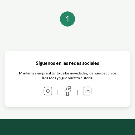
de manera adecuada y respetuosa en
diversas situaciones. En este artículo,
1
exploraremos las principales diferencias
entre el alemán formal e informal, así
como cuándo y cómo utilizar cada uno.
Síguenos en las redes sociales
Mantente siempre al tanto de las novedades, los nuevos cursos
lanzados y sigue nuestra historia.
|
|