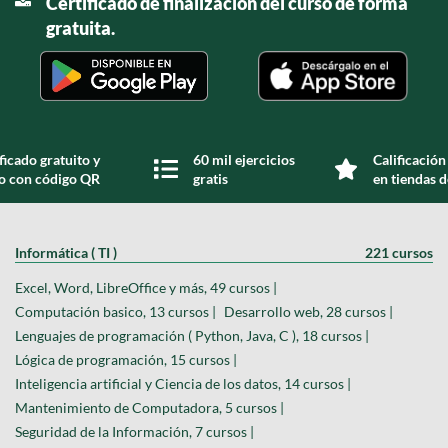
Certificado de finalización del curso de forma
gratuita.
ficado gratuito y
60 mil ejercicios
Calificación
do con código QR
gratis
en tiendas d
Informática ( TI )
221 cursos
Excel, Word, LibreOffice y más, 49 cursos |
Computación basico, 13 cursos |
Desarrollo web, 28 cursos |
Lenguajes de programación ( Python, Java, C ), 18 cursos |
Lógica de programación, 15 cursos |
Inteligencia artificial y Ciencia de los datos, 14 cursos |
Mantenimiento de Computadora, 5 cursos |
Seguridad de la Información, 7 cursos |