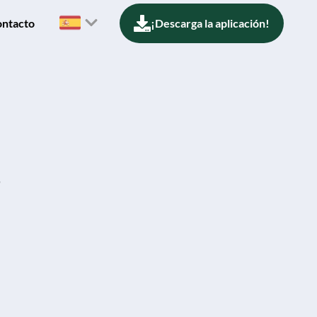
ntacto
¡Descarga la aplicación!
s