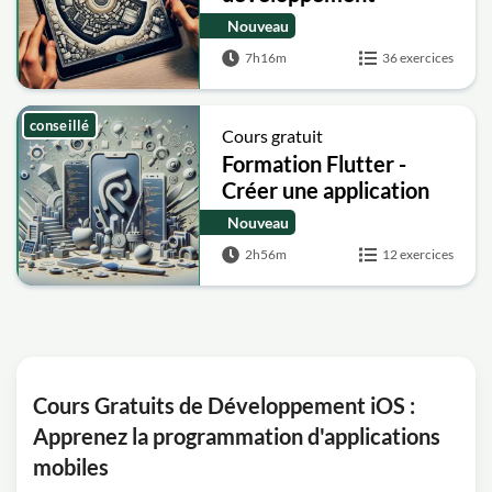
d'application iOS et
Nouveau
SWIFT
7h16m
36 exercices
conseillé
Cours gratuit
Formation Flutter -
Créer une application
Android et iOS
Nouveau
2h56m
12 exercices
Cours Gratuits de Développement iOS :
Apprenez la programmation d'applications
mobiles