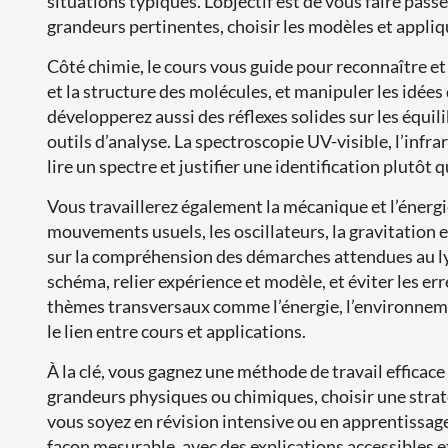
situations typiques. L’objectif est de vous faire passe
grandeurs pertinentes, choisir les modèles et appli
Côté chimie, le cours vous guide pour reconnaître et
et la structure des molécules, et manipuler les idées
développerez aussi des réflexes solides sur les équil
outils d’analyse. La spectroscopie UV-visible, l’in
lire un spectre et justifier une identification plutôt
Vous travaillerez également la mécanique et l’énergi
mouvements usuels, les oscillateurs, la gravitation e
sur la compréhension des démarches attendues au ly
schéma, relier expérience et modèle, et éviter les er
thèmes transversaux comme l’énergie, l’environnemen
le lien entre cours et applications.
À la clé, vous gagnez une méthode de travail efficace 
grandeurs physiques ou chimiques, choisir une straté
vous soyez en révision intensive ou en apprentissage
façon mesurable, avec des explications accessibles e