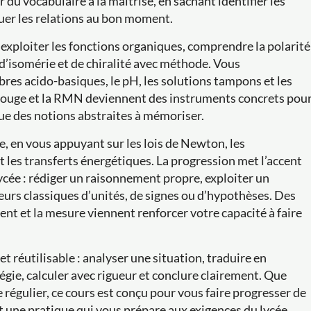
r du vocabulaire à la maîtrise, en sachant identifier les
quer les relations au bon moment.
 exploiter les fonctions organiques, comprendre la polarité
 d’isomérie et de chiralité avec méthode. Vous
ibres acido-basiques, le pH, les solutions tampons et les
frarouge et la RMN deviennent des instruments concrets pou
 que des notions abstraites à mémoriser.
e, en vous appuyant sur les lois de Newton, les
t les transferts énergétiques. La progression met l’accent
cée : rédiger un raisonnement propre, exploiter un
reurs classiques d’unités, de signes ou d’hypothèses. Des
t et la mesure viennent renforcer votre capacité à faire
et réutilisable : analyser une situation, traduire en
gie, calculer avec rigueur et conclure clairement. Que
 régulier, ce cours est conçu pour vous faire progresser de
t une pratique qui vous prépare aux exigences du lycée.