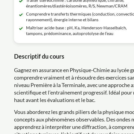
Traiter stéréochimie : carbone asymétrique, chiralité,
énantiomères/diastéréoisomères, R/S, Newman/CRAM
Comprendre transferts thermiques (conduction, convectio
rayonnement), énergie interne et bilans
Maîtriser acide-base : pH, Ka, Henderson-Hasselbalch,
tampons, prédominance, autoprotolyse de l’eau
Descriptif du cours
Gagnez en assurance en Physique-Chimie au lycée gr
comprendre vraiment et à résoudre des exercices sa
niveau Première à la Terminale, avec une approche ax
scientifique et l’entraînement progressif. Idéal pour
haut avant les évaluations et le bac.
Vous aborderez les grands piliers de la physique mod
concepts aux phénomènes observables. Des ondes 
apprendrez à interpréter une diffraction, à comprendr