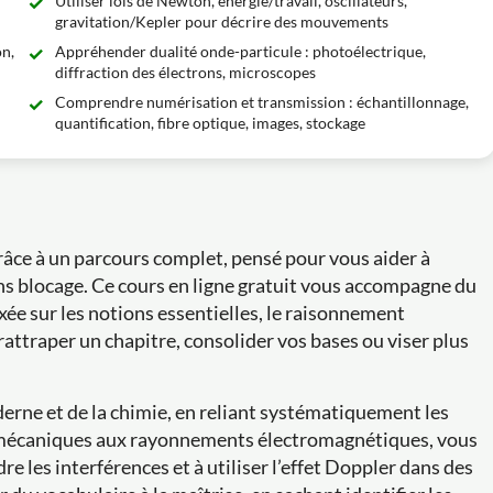
Utiliser lois de Newton, énergie/travail, oscillateurs,
gravitation/Kepler pour décrire des mouvements
n,
Appréhender dualité onde-particule : photoélectrique,
diffraction des électrons, microscopes
Comprendre numérisation et transmission : échantillonnage,
quantification, fibre optique, images, stockage
âce à un parcours complet, pensé pour vous aider à
ns blocage. Ce cours en ligne gratuit vous accompagne du
ée sur les notions essentielles, le raisonnement
 rattraper un chapitre, consolider vos bases ou viser plus
erne et de la chimie, en reliant systématiquement les
mécaniques aux rayonnements électromagnétiques, vous
e les interférences et à utiliser l’effet Doppler dans des