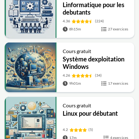
Linformatique pour les
debutants
4.36
(224)
8h15m
27 exercices
Cours gratuit
Système dexploitation
Windows
4.26
(34)
9h01m
17 exercices
Cours gratuit
Linux pour débutant
4.2
(5)
17m
4 exercices