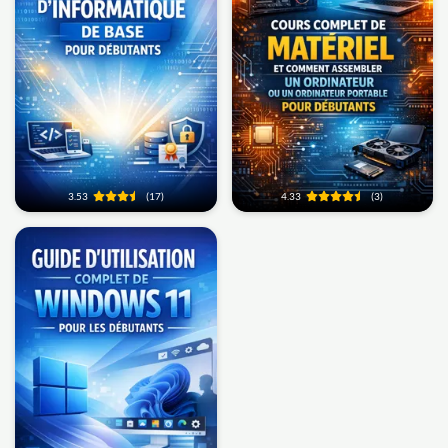
3.53
(17)
4.33
(3)