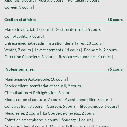
Japonais, 6 cours |
Russe, 3 cours |
Portugais, 3 cours |
Coréen, 3 cours |
Gestion et affaires
68 cours
Marketing digital, 12 cours |
Gestion de projet, 6 cours |
Comptabilité, 7 cours |
Entrepreneuriat et administration des affaires, 13 cours |
Ventes, 7 cours |
Investissements, 14 cours |
Économie, 2 cours |
Direction financière, 3 cours |
Ressources humaines, 4 cours |
Professionnaliser
75 cours
Maintenance Automobile, 10 cours |
Service client, secrétariat et accueil, 9 cours |
Climatisation et Réfrigération, 3 cours |
Mode, coupe et couture, 7 cours |
Agent immobilier, 5 cours |
Construction, 3 cours |
Cuisson, 6 cours |
Électronique, 6 cours |
Menuiserie, 2 cours |
La Coupe de cheveux, 2 cours |
Entretien smartphone, 4 cours |
Soudage, 1 cours |
Autres métiers, 9 cours |
Sécurité du lieu de travail, 1 cours |