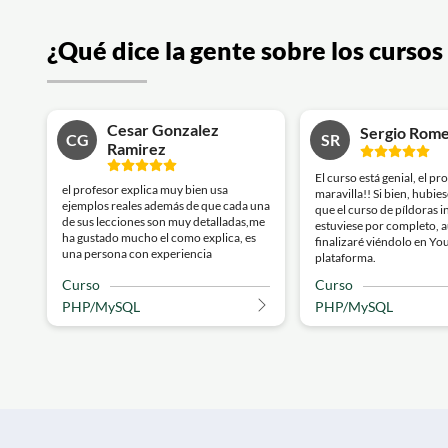
¿Qué dice la gente sobre los cursos
Cesar Gonzalez
Sergio Rome
CG
SR
Ramirez
El curso está genial, el pr
el profesor explica muy bien usa
maravilla!! Si bien, hubie
ejemplos reales además de que cada una
que el curso de píldoras 
de sus lecciones son muy detalladas,me
estuviese por completo, 
ha gustado mucho el como explica, es
finalizaré viéndolo en Y
una persona con experiencia
plataforma.
Curso
Curso
PHP/MySQL
PHP/MySQL