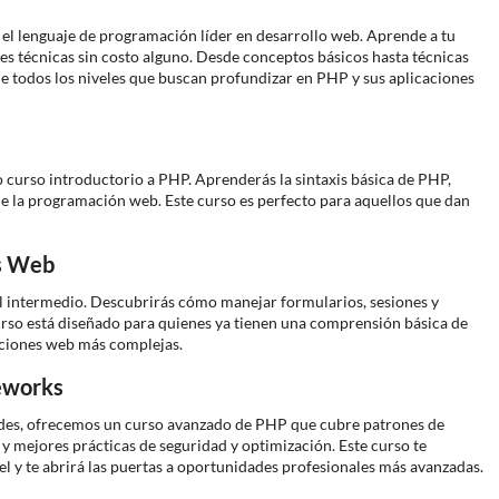
 el lenguaje de programación líder en desarrollo web. Aprende a tu
es técnicas sin costo alguno. Desde conceptos básicos hasta técnicas
e todos los niveles que buscan profundizar en PHP y sus aplicaciones
 curso introductorio a PHP. Aprenderás la sintaxis básica de PHP,
e la programación web. Este curso es perfecto para aquellos que dan
es Web
el intermedio. Descubrirás cómo manejar formularios, sesiones y
urso está diseñado para quienes ya tienen una comprensión básica de
aciones web más complejas.
eworks
dades, ofrecemos un curso avanzado de PHP que cubre patrones de
 mejores prácticas de seguridad y optimización. Este curso te
l y te abrirá las puertas a oportunidades profesionales más avanzadas.