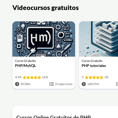
Videocursos gratuitos
Curso Gratuito
Curso Gratuito
PHP/MySQL
PHP tutoriales
4.94
(63)
5
(4)
5h58m
21 ejercicios
16h37m
Cursos Online Gratuitos de PHP