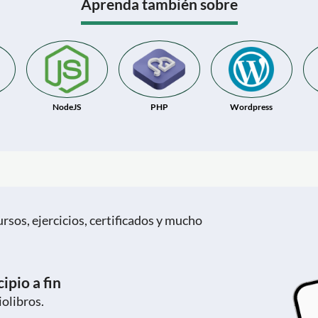
Aprenda también sobre
NodeJS
PHP
Wordpress
rsos, ejercicios, certificados y mucho
ipio a fin
iolibros.