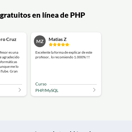
 gratuitos en línea de PHP
ro Cruz
Matias Z
MZ
ofesor es una
Excelente la forma de explicar de este
se agradecido
profesor.. lo recomiendo 1.000% !!!
informáticas
aunque me lo
ouTube. Gran
Curso
PHP/MySQL