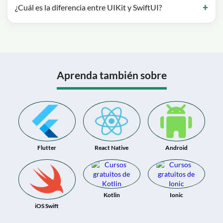
¿Cuál es la diferencia entre UIKit y SwiftUI?
Aprenda también sobre
Flutter
React Native
Android
Kotlin
Ionic
iOS Swift