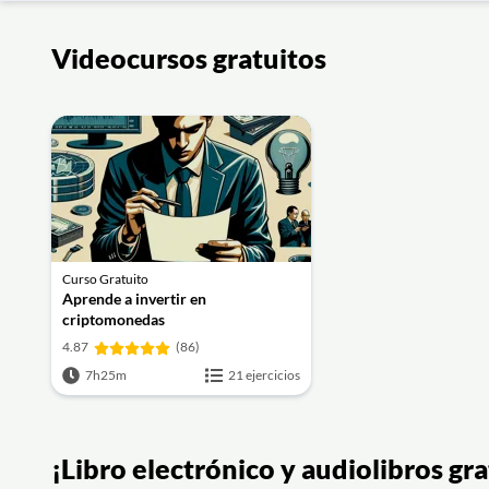
Videocursos gratuitos
Curso Gratuito
Aprende a invertir en
criptomonedas
4.87
(86)
7h25m
21 ejercicios
¡Libro electrónico y audiolibros g