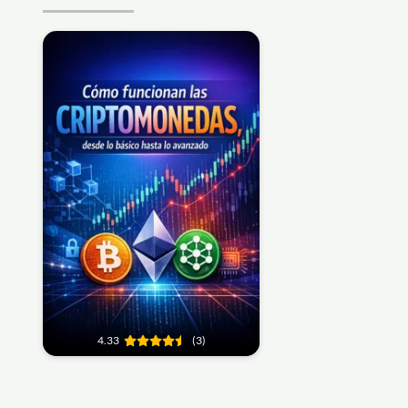
4.33
(3)