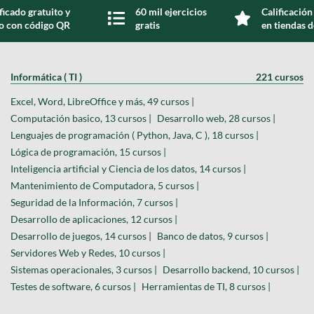
ficado gratuito y
60 mil ejercicios
Calificación
do con código QR
gratis
en tiendas d
Informática ( TI )
221 cursos
Excel, Word, LibreOffice y más, 49 cursos |
Computación basico, 13 cursos |
Desarrollo web, 28 cursos |
Lenguajes de programación ( Python, Java, C ), 18 cursos |
Lógica de programación, 15 cursos |
Inteligencia artificial y Ciencia de los datos, 14 cursos |
Mantenimiento de Computadora, 5 cursos |
Seguridad de la Información, 7 cursos |
Desarrollo de aplicaciones, 12 cursos |
Desarrollo de juegos, 14 cursos |
Banco de datos, 9 cursos |
Servidores Web y Redes, 10 cursos |
Sistemas operacionales, 3 cursos |
Desarrollo backend, 10 cursos |
Testes de software, 6 cursos |
Herramientas de TI, 8 cursos |