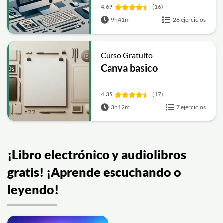
4.69
(16)
9h41m
28 ejercicios
Curso Gratuito
Canva basico
4.35
(17)
3h12m
7 ejercicios
¡Libro electrónico y audiolibros
gratis! ¡Aprende escuchando o
leyendo!