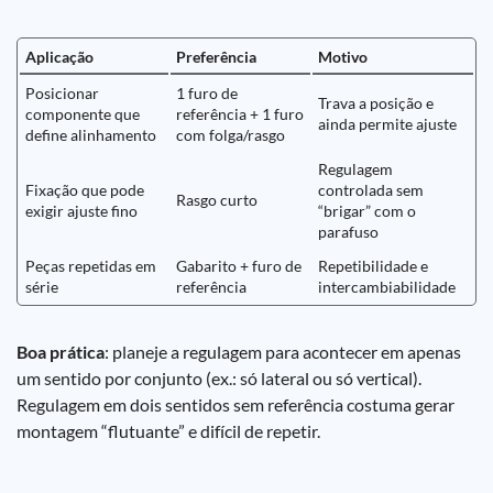
Aplicação
Preferência
Motivo
Posicionar
1 furo de
Trava a posição e
componente que
referência + 1 furo
ainda permite ajuste
define alinhamento
com folga/rasgo
Regulagem
Fixação que pode
controlada sem
Rasgo curto
exigir ajuste fino
“brigar” com o
parafuso
Peças repetidas em
Gabarito + furo de
Repetibilidade e
série
referência
intercambiabilidade
Boa prática
: planeje a regulagem para acontecer em apenas
um sentido por conjunto (ex.: só lateral ou só vertical).
Regulagem em dois sentidos sem referência costuma gerar
montagem “flutuante” e difícil de repetir.