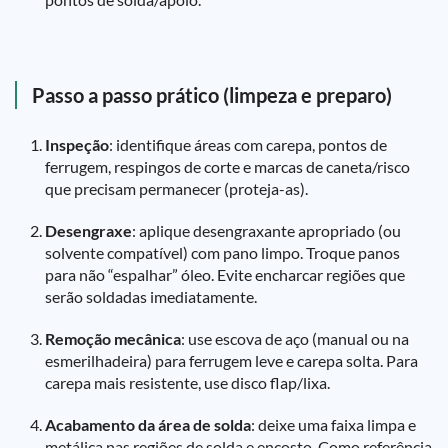
Passo a passo prático (limpeza e preparo)
Inspeção
: identifique áreas com carepa, pontos de
ferrugem, respingos de corte e marcas de caneta/risco
que precisam permanecer (proteja-as).
Desengraxe
: aplique desengraxante apropriado (ou
solvente compatível) com pano limpo. Troque panos
para não “espalhar” óleo. Evite encharcar regiões que
serão soldadas imediatamente.
Remoção mecânica
: use escova de aço (manual ou na
esmerilhadeira) para ferrugem leve e carepa solta. Para
carepa mais resistente, use disco flap/lixa.
Acabamento da área de solda
: deixe uma faixa limpa e
metálica nas regiões de solda e encosto. Como referência