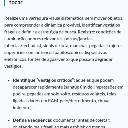
tocar
Realize uma varredura visual sistemática, sem mover objetos,
para compreender a dinâmica provável, identificar vestígios
frágeis e definir a estratégia de busca. Registre: condições de
iluminação, odores relevantes, portas/janelas
(abertas/fechadas), sinais de luta, manchas, pegadas, trajetos,
superfícies com potencial papiloscópico, dispositivos
eletrônicos, fontes de água/vento que possam degradar
vestígios.
Identifique “vestígios críticos”
: aqueles que podem
desaparecer rapidamente (sangue úmido, impressões em
poeira, pegadas em solo solto, resíduos voláteis, telas
ligadas, dados em RAM, gelo/derretimento, chuva
iminente).
Defina a sequência
: documentar antes de coletar;
coletar do mais frágil ao mais estável; do menos