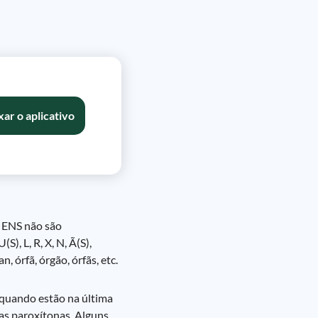
xar o aplicativo
, ENS não são
), L, R, X, N, Ã(S),
 órfã, órgão, órfãs, etc.
 quando estão na última
ras paroxítonas. Alguns