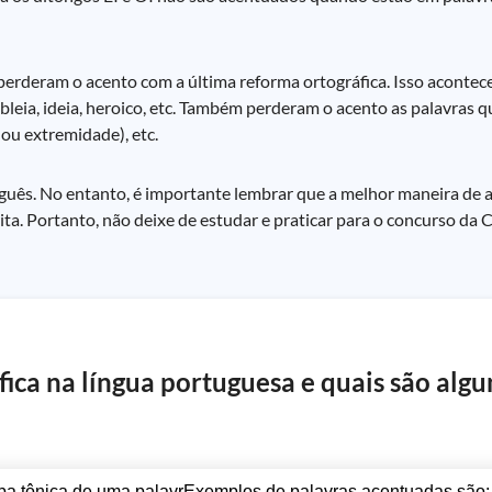
perderam o acento com a última reforma ortográfica. Isso acontec
eia, ideia, heroico, etc. Também perderam o acento as palavras qu
 ou extremidade), etc.
tuguês. No entanto, é importante lembrar que a melhor maneira de
crita. Portanto, não deixe de estudar e praticar para o concurso da
fica na língua portuguesa e quais são alg
ba tônica de uma palavrExemplos de palavras acentuadas são: táx