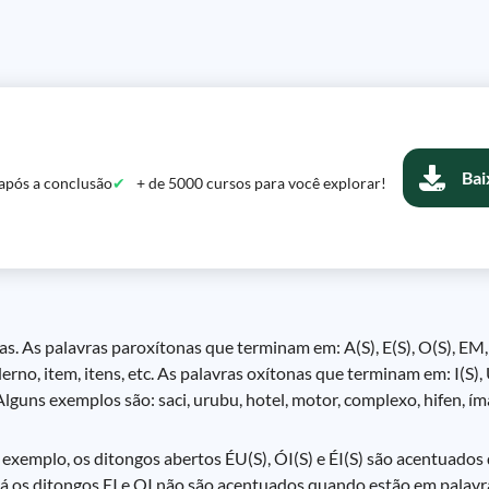
Bai
após a conclusão
+ de 5000 cursos para você explorar!
as. As palavras paroxítonas que terminam em: A(S), E(S), O(S), EM
o, item, itens, etc. As palavras oxítonas que terminam em: I(S), U(S
ns exemplos são: saci, urubu, hotel, motor, complexo, hifen, íman,
 exemplo, os ditongos abertos ÉU(S), ÓI(S) e ÉI(S) são acentuados
. Já os ditongos EI e OI não são acentuados quando estão em palav