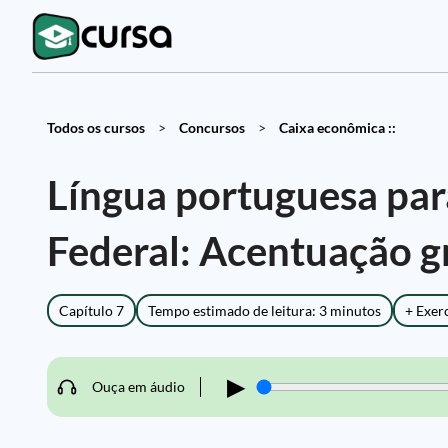
Todos os cursos
>
Concursos
>
Caixa econômica ::
Língua portuguesa par
Federal: Acentuação g
Capítulo 7
Tempo estimado de leitura: 3 minutos
+ Exer
▶
Ouça em áudio