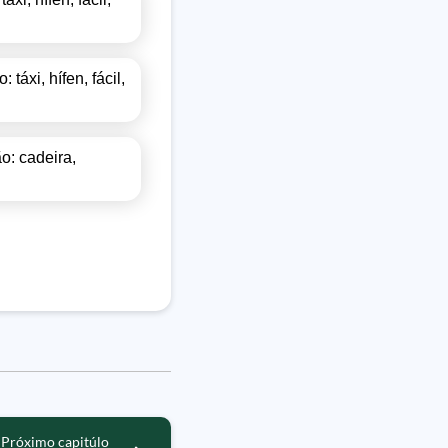
áxi, hífen, fácil,
o: cadeira,
Próximo capitúlo