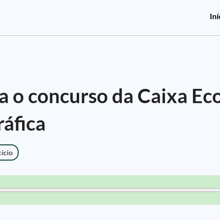
Iní
a o concurso da Caixa E
ráfica
cício