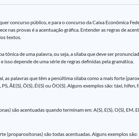
quer concurso público, e para o concurso da Caixa Econômica Fede
e nas provas é a acentuação gráfica. Entender as regras de acent
os textos.
aba tônica de uma palavra, ou seja, a sílaba que deve ser pronunci
e isso depende de uma série de regras definidas pela gramática.
, as palavras que têm a penúltima sílaba como a mais forte (paro
PS, ÃE(S), Ô(S), ÉI(S) ou ÔO(S). Alguns exemplos são: táxi, hífen, fá
ítonas) são acentuadas quando terminam em: A(S), E(S), O(S), EM, 
rte (proparoxítonas) são todas acentuadas. Alguns exemplos são: 