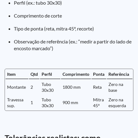
Perfil (ex.: tubo 30x30)
Comprimento de corte
Tipo de ponta (reta, mitra 45°, recorte)
Observação de referência (ex.: “medir a partir do lado de
encosto marcado”)
Item
Qtd
Perfil
Comprimento
Ponta
Referência
Tubo
Zero na
Montante
2
1800 mm
Reta
30x30
base
Travessa
Tubo
Mitra
Zero na
1
900 mm
sup.
30x30
45°
esquerda