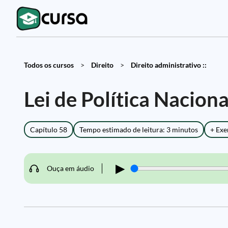
Todos os cursos
>
Direito
>
Direito administrativo ::
Lei de Política Nacion
Capítulo 58
Tempo estimado de leitura: 3 minutos
+ Exe
▶
Ouça em áudio