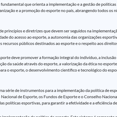
a fundamental que orienta a implementação e a gestão de políticas 
rganização e a promoção do esporte no país, abrangendo todos os n
de princípios e diretrizes que devem ser seguidos na implementaçã
lidade do acesso ao esporte, a autonomia das organizações esportiv
 recursos públicos destinados ao esporte e o respeito aos direitos
 esporte deve promover a formação integral do indivíduo, a inclusão
oção da saúde através do esporte, a valorização da ética no esport
ra o esporte, o desenvolvimento científico e tecnológico do espor
ma série de instrumentos para a implementação da política de espo
 Nacional de Esporte, os Fundos de Esporte e o Conselho Nacional
s políticas esportivas, para garantir a efetividade e a eficiência de
e implementação da política de esporte. Este sistema é composto 