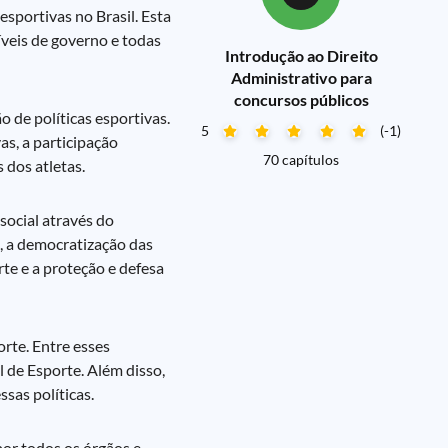
esportivas no Brasil. Esta
íveis de governo e todas
Introdução ao Direito
Administrativo para
concursos públicos
o de políticas esportivas.
5
(-1)
as, a participação
70 capítulos
 dos atletas.
 social através do
e, a democratização das
te e a proteção e defesa
rte. Entre esses
 de Esporte. Além disso,
ssas políticas.
por todos os órgãos e