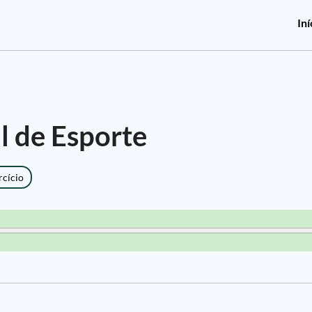
Iní
al de Esporte
rcício