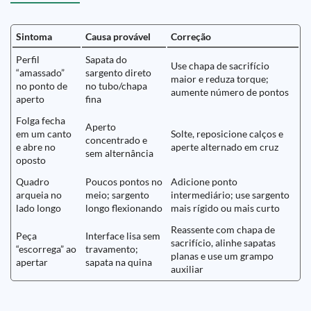
Sintoma
Causa provável
Correção
Perfil
Sapata do
Use chapa de sacrifício
“amassado”
sargento direto
maior e reduza torque;
no ponto de
no tubo/chapa
aumente número de pontos
aperto
fina
Folga fecha
Aperto
em um canto
Solte, reposicione calços e
concentrado e
e abre no
aperte alternado em cruz
sem alternância
oposto
Quadro
Poucos pontos no
Adicione ponto
arqueia no
meio; sargento
intermediário; use sargento
lado longo
longo flexionando
mais rígido ou mais curto
Reassente com chapa de
Peça
Interface lisa sem
sacrifício, alinhe sapatas
“escorrega” ao
travamento;
planas e use um grampo
apertar
sapata na quina
auxiliar